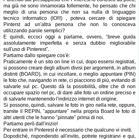
ma già ne sono innamorata follemente, ho pensato che chi
meglio di una persona che non sa nulla di linguaggio
tecnico informatico (IO!!!) , poteva cercare di spiegare
Pinterst ad un'altra persona che non lo conosceva
utilizzando parole semplici?
E quindi, eccoci oggi a parlarne, ovvero, "breve guida
assolutamente imperfetta e senza dubbio migliorabile
sull'uso di Pinterest".
Partiamo dallo spiegare cos'è:
Praticamente è un sito on line in cui, dopo essersi registrati,
si possono creare degli album divisi per argomenti, in album
distinti (BOARD), in cui incollare, o meglio appuntare (PIN)
le foto che, navigando in rete, ci piacciono di più, evitando di
salvarle sul pc. Questo dà la possibilità, oltre che di non
occupare spazio nel pc, di dare alle foto un ordine preciso e
di salvarle mantenendo l'indirizzo internet di origine.
Si possono, quindi, salvare le foto in giro nella rete, oppure,
tramite il REPIN, "appuntare" nella propria Board le foto di
altri utenti che le hanno "pinnate" prima di noi.
Partiamo però dall'inizio!
Per entrare in Pinterest è necessario che qualcuno vi inviti.
Dopodichè, rispondendo all'invito, potrete registrarvi e qui,