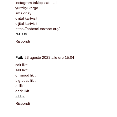
instagram takipçi satın al
yurtdışı kargo
sms onay
dijital kartvizit
dijital kartvizit
https://nobetci-eczane.org/
NJTUV
Rispondi
Faik
23 agosto 2023 alle ore 15:04
salt likit
salt likit
dr mood likit
big boss likit
dl likit
dark likit
ZLDZ
Rispondi