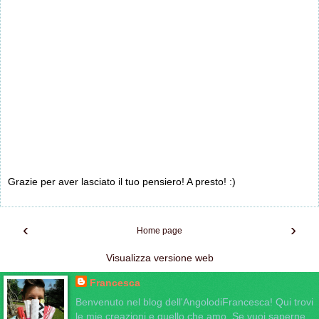
Grazie per aver lasciato il tuo pensiero! A presto! :)
‹
›
Home page
Visualizza versione web
Francesca
Benvenuto nel blog dell'AngolodiFrancesca! Qui trovi
le mie creazioni e quello che amo. Se vuoi saperne