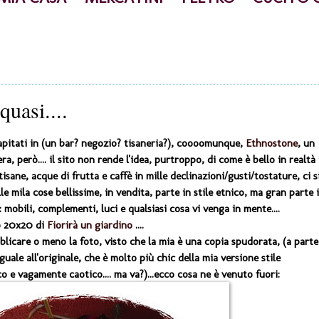
quasi....
capitati in (un bar? negozio? tisaneria?), coooomunque,
Ethnostone
, un
, però.... il sito non rende l'idea, purtroppo, di come è bello in realtà 
tisane, acque di frutta e caffè in mille declinazioni/gusti/tostature, ci s
le mila cose bellissime, in vendita, parte in stile etnico, ma gran parte 
: mobili, complementi, luci e qualsiasi cosa vi venga in mente....
no 20x20 di
Fiorirà un giardino
....
icare o meno la foto, visto che la mia è una copia spudorata, (a parte
guale all'originale, che è molto più chic della mia versione stile
co e vagamente caotico.... ma va?)...ecco cosa ne è venuto fuori: