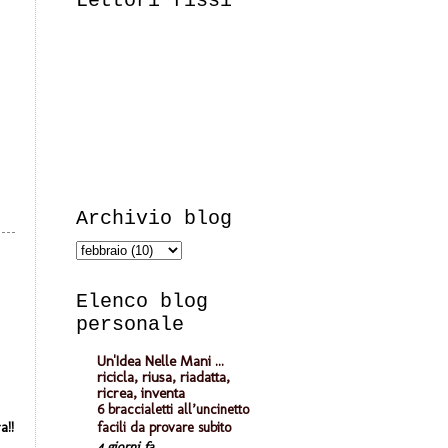
Lettori fissi
Archivio blog
Elenco blog
personale
Un'Idea Nelle Mani ...
ricicla, riusa, riadatta,
ricrea, inventa
6 braccialetti all’uncinetto
a!!
facili da provare subito
4 giorni fa