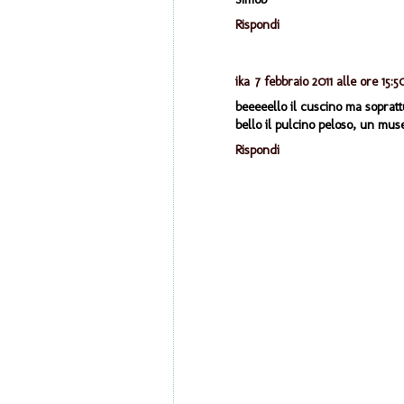
Rispondi
ika
7 febbraio 2011 alle ore 15:5
beeeeello il cuscino ma sopratt
bello il pulcino peloso, un mus
Rispondi