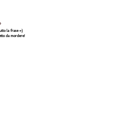
0
utto la frase =)
etto da mordere!