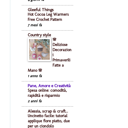
Gleeful Things
Hot Cocoa Leg Warmers
Free Crochet Pattern
7 mesi fa
Country style
🌸
Deliziose
Decorazion
i
Primaverili
Fatte a
Mano 🌸
1 anno fa
Pane, Amore e Creatività
Spesa online: comodità,
rapidità e risparmio
2 anni fa
Alessia, scrap & craft...
Uncinetto facile: tutorial
applique fiore piatto, due
per un ciondolo