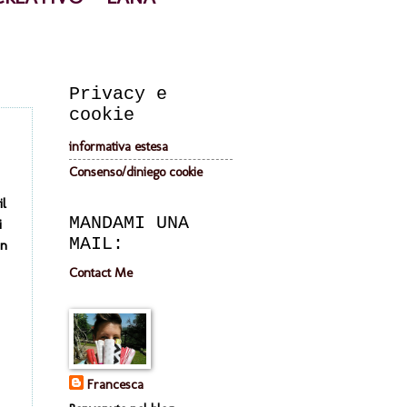
Privacy e
cookie
informativa estesa
Consenso/diniego cookie
il
MANDAMI UNA
i
MAIL:
in
Contact Me
Francesca