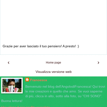
Grazie per aver lasciato il tuo pensiero! A presto! :)
‹
›
Home page
Visualizza versione web
Francesca
Benvenuto nel blog dell'AngolodiFrancesca! Qui trovi
le mie creazioni e quello che amo. Se vuoi saperne
di più, clicca in alto, sotto alla foto, su "CHI SONO".
Buona lettura!