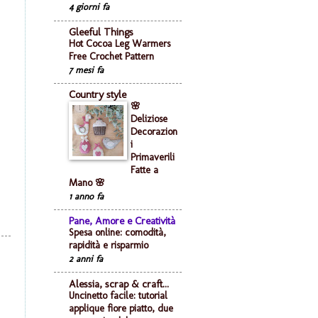
4 giorni fa
Gleeful Things
Hot Cocoa Leg Warmers
Free Crochet Pattern
7 mesi fa
Country style
🌸
Deliziose
Decorazion
i
Primaverili
Fatte a
Mano 🌸
1 anno fa
Pane, Amore e Creatività
Spesa online: comodità,
rapidità e risparmio
2 anni fa
Alessia, scrap & craft...
Uncinetto facile: tutorial
applique fiore piatto, due