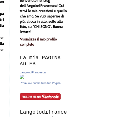
Benvenuto nel blog
non
dell'AngolodiFrancesca! Qui
trovi le mie creazioni e quello
lpa
che amo. Se vuoi saperne di
tri
più, clicca in alto, sotto alla
lia
foto, su "CHI SONO". Buona
lettura!
per
Visualizza il mio profilo
lla
completo
per
La mia PAGINA
su FB
LangolodiFrancesca
Promuovi anche tu la tua Pagina
Langolodifrance