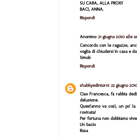
SU CARA, ALLA PROX!!
BACI, ANNA.
Rispondi
Anonimo
21 giugno 2010 alle or
Concordo con le ragazze, anch
voglia di chiudersi in casa e d
Simob
Rispondi
shabbyedintorni
22 giugno 2010
Ciao Francesca, fa rabbia dedi
delusione.
Quest'anno va così, un po' la
rovinata!
Per fortuna non dobbiamo viver
Un bacio
Rosa