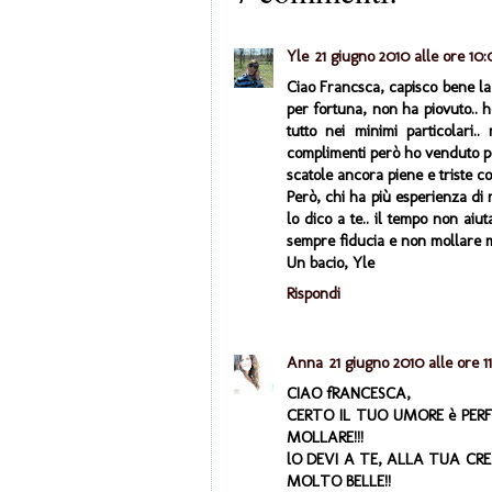
Yle
21 giugno 2010 alle ore 10:
Ciao Francsca, capisco bene la 
per fortuna, non ha piovuto.. h
tutto nei minimi particolari.
complimenti però ho venduto po
scatole ancora piene e triste c
Però, chi ha più esperienza di 
lo dico a te.. il tempo non aiu
sempre fiducia e non mollare ma
Un bacio, Yle
Rispondi
Anna
21 giugno 2010 alle ore 11
CIAO fRANCESCA,
CERTO IL TUO UMORE è PER
MOLLARE!!!
lO DEVI A TE, ALLA TUA CR
MOLTO BELLE!!