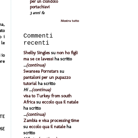
per un ciondolo
portachiavi
3 anni fa
Mostra tutto
ma,
ato
Commenti
o i
recenti
 le
Shelby Singles
su
non ho figli
 io
ma se ce lavessi
ha scritto
ere
...
(continua)
Swansea Pornstars
su
pantaloni per un pupazzo
tutorial
ha scritto
Hi ...
(continua)
visa to Turkey from south
Africa
su
eccolo qua il natale
ha scritto
...
(continua)
TE
Zambia e visa processing time
su
eccolo qua il natale
ha
OSE
scritto