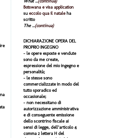
What ...
(continua)
Botswana e visa application
su
eccolo qua il natale
ha
scritto
The ...
(continua)
DICHIARAZIONE OPERA DEL
ire
PROPRIO INGEGNO
- le opere esposte e vendute
sono da me create,
espressione del mio ingegno e
personalità;
- le stesse sono
commercializzate in modo del
tutto sporadico ed
una
occasionale;
- non necessitano di
ata
autorizzazione amministrativa
e di conseguente emissione
dello scontrino fiscale ai
sensi di legge, dell’articolo 4
comma 2 lettera H del