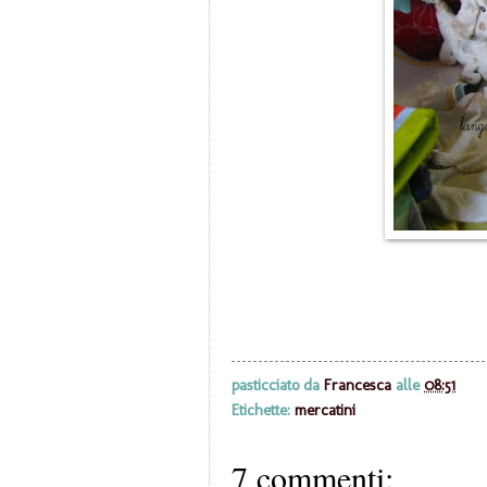
pasticciato da
Francesca
alle
08:51
Etichette:
mercatini
7 commenti: