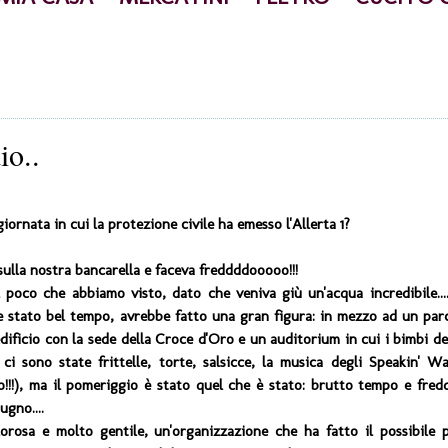
io..
ornata in cui la protezione civile ha emesso l'Allerta 1?
sulla nostra bancarella e faceva freddddooooo!!!
 poco che abbiamo visto, dato che veniva giù un'acqua incredibile....
se stato bel tempo, avrebbe fatto una gran figura: in mezzo ad un par
edificio con la sede della Croce d'Oro e un auditorium in cui i bimbi de
i sono state frittelle, torte, salsicce, la musica degli Speakin' Wa
o!!!), ma il pomeriggio è stato quel che è stato: brutto tempo e fred
ugno....
rosa e molto gentile, un'organizzazione che ha fatto il possibile 