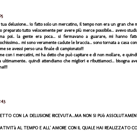
05
tua delusione... io fatto solo un mercatino, il tempo non era un gran che 
o preparato tutto velocemente per avere più merce possibile... avevo studi
. ma poi.. la gente era poca... si fermavano a guarare, mi hanno fatt
chissimo... mi sono veramente cadute le braccia... sono tornata a casa con
ome se avessi perso una finale di campionato!!!
me con i mercatini, mi ha detto che può capitare e di non mollare, e quindi
ta ultimamente.. quindi attendiamo che migliori e ributtiamoci... bisogna av
i!!!
:43
FETTO CON LA DELUSIONE RICEVUTA...MA NON SI PUò ASSOLUTAMEN
EATIVITà AL TEMPO E ALL' AMORE CON IL QUALE HAI REALIZZATO C