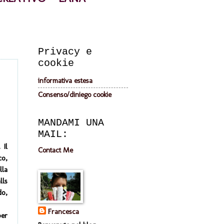
Privacy e
cookie
informativa estesa
Consenso/diniego cookie
MANDAMI UNA
MAIL:
 Il
Contact Me
co,
lla
lls
do,
Francesca
per