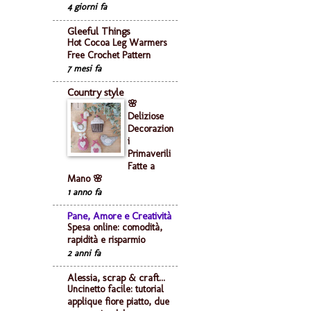
4 giorni fa
Gleeful Things
Hot Cocoa Leg Warmers
Free Crochet Pattern
7 mesi fa
Country style
🌸
Deliziose
Decorazion
i
Primaverili
Fatte a
Mano 🌸
1 anno fa
Pane, Amore e Creatività
Spesa online: comodità,
rapidità e risparmio
2 anni fa
Alessia, scrap & craft...
Uncinetto facile: tutorial
applique fiore piatto, due