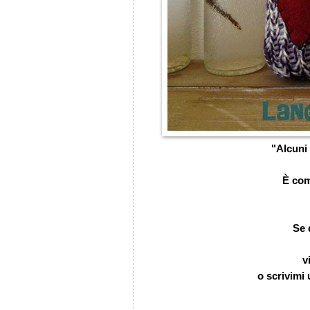
"Alcuni 
È com
Se 
v
o scrivimi 