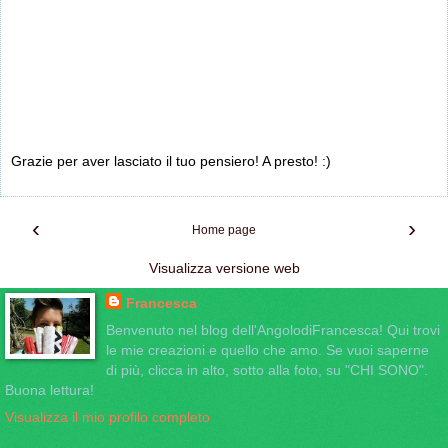
Grazie per aver lasciato il tuo pensiero! A presto! :)
‹
›
Home page
Visualizza versione web
Francesca
Benvenuto nel blog dell'AngolodiFrancesca! Qui trovi
le mie creazioni e quello che amo. Se vuoi saperne
di più, clicca in alto, sotto alla foto, su "CHI SONO".
Buona lettura!
Visualizza il mio profilo completo