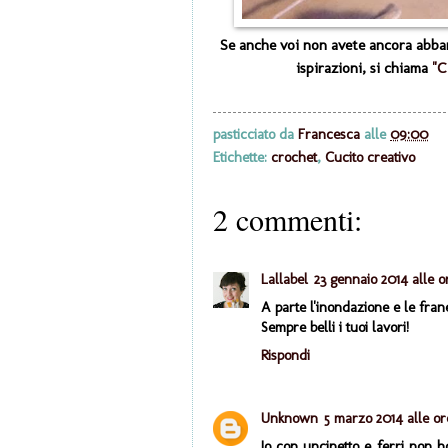
Se anche voi non avete ancora abban
ispirazioni, si chiama
"
pasticciato da
Francesca
alle
09:00
Etichette:
crochet
,
Cucito creativo
2 commenti:
Lallabel
23 gennaio 2014 alle o
A parte l'inondazione e le frane
Sempre belli i tuoi lavori!
Rispondi
Unknown
5 marzo 2014 alle or
Io con uncinetto e ferri non h