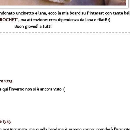
donato uncinetto e lana, ecco la mia board su Pinterest con tante bel
CROCHET"
, ma attenzione: crea dipendenza da lana e filati! :)
Buon giovedì a tutti!
re 10:35
 qui l'inverno non si è ancora visto :(
e 13:43
o mai ingranato...ma quella bandana è proprio carina, prenderò l'ispirazi