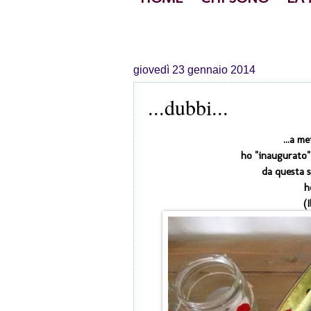
giovedì 23 gennaio 2014
...dubbi...
...a m
ho "inaugurato"
da questa s
h
(