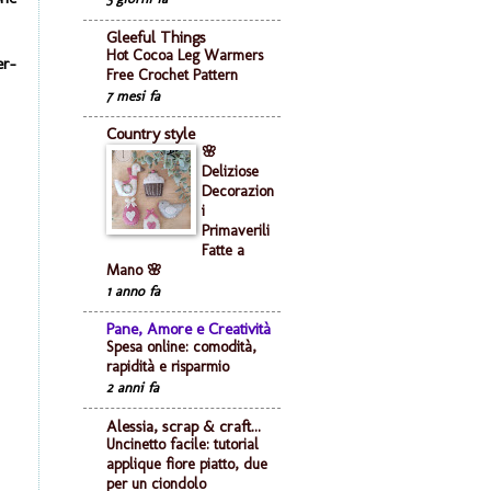
Gleeful Things
Hot Cocoa Leg Warmers
er-
Free Crochet Pattern
7 mesi fa
Country style
🌸
Deliziose
Decorazion
i
Primaverili
Fatte a
Mano 🌸
1 anno fa
Pane, Amore e Creatività
Spesa online: comodità,
rapidità e risparmio
2 anni fa
Alessia, scrap & craft...
Uncinetto facile: tutorial
applique fiore piatto, due
per un ciondolo