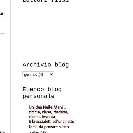
Lettori fissi
le
Archivio blog
Elenco blog
personale
Un'Idea Nelle Mani ...
ricicla, riusa, riadatta,
ricrea, inventa
6 braccialetti all’uncinetto
facili da provare subito
one
3 giorni fa