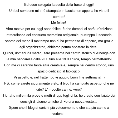
Ed ecco spiegat
a la scelta del
la frase di oggi!
Un bel s
orrisone mi si è stamp
ato in faccia non appena ho visto il
corriere!
Me felice!.
Altro motivo per cui oggi s
ono felice, è che domani ci sarà un'edizione
straordina
ria del
consuet
o mercatino
artigianale: purtroppo il secondo
sa
bato del mese
il mal
tempo
non ci ha permesso di esporre, ma
grazie
agli organizzatori
, abbiamo potuto
spostare la data!
Quindi, doma
n
i 23 marzo, sarò
presente
nel centro st
orico di
Albenga con
la mia
bancarell
a
dalle 9.00 fino alle 19.00 circa, tempo permettendo!
Con me ci saranno tante altre creative
e, sempre nel centro stor
ico,
uno
spazio dedicato al biologico
.
:
V
i aspetto e, nel frattempo vi auguro buon fine settimana!
)
PS. come
avrete sicuramente visto, il blog ha cambia
to as
petto, che ne
dite? E' mooolto carino, vero?
Ho fatto mille mila prove e metti di qui, togli di l
à,
ho
creato con l'aiuto
d
ei
consigli d
i alcune amiche di Fb una nuova veste...
Spero che il
blog si carichi più velocemente e che sia più c
arino a
vedersi!