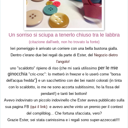
Un sorriso si sciupa a tenerlo chiuso tra le labbra
(citazione dall'web, non ho trovato la fonte)
Ieri pomeriggio è arrivato un corriere co
n una bella bustona g
ialla.
Dentro c'era
n
o due
bei regali da parte di Ester, del
Negozio dietro
l'angolo!
per le mie
un
o "scaldotto" ripie
n
o di ris
o (che mi sarà utiliss
imo
ginocchia
"cric-croc": lo metter
ò in freezer e lo us
erò come "borsa
)
dell
'acqua fredda"
e un sacchet
tino con dei bei nastri colorati (in tinta
con
lo scaldotto, io me
ne sono ac
corta subitissimo, ho la fissa del
p
endant!) e
tan
ti bei bottoni
!
Avevo indov
inato un piccolo ind
ovinello che Ester aveva pubblicato sulla
sua pagina FB
(qui
il link
)
:
e avevo anche vinto
un premio per il co
ntest
del compliblog
... Che fortuna sfacciat
a, vero?
Grazie Ester, sei stata carinissima e i regali sono super-az
zeccati!!!