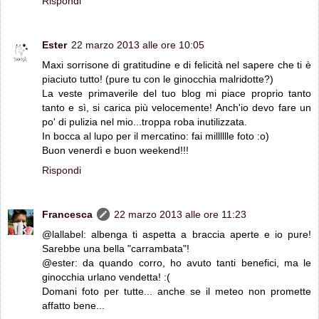
Rispondi
Ester
22 marzo 2013 alle ore 10:05
Maxi sorrisone di gratitudine e di felicità nel sapere che ti è
piaciuto tutto! (pure tu con le ginocchia malridotte?)
La veste primaverile del tuo blog mi piace proprio tanto
tanto e sì, si carica più velocemente! Anch'io devo fare un
po' di pulizia nel mio...troppa roba inutilizzata.
In bocca al lupo per il mercatino: fai milllllle foto :o)
Buon venerdì e buon weekend!!!
Rispondi
Francesca
22 marzo 2013 alle ore 11:23
@lallabel: albenga ti aspetta a braccia aperte e io pure!
Sarebbe una bella "carrambata"!
@ester: da quando corro, ho avuto tanti benefici, ma le
ginocchia urlano vendetta! :(
Domani foto per tutte... anche se il meteo non promette
affatto bene...