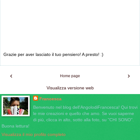
Grazie per aver lasciato il tuo pensiero! A presto! :)
‹
›
Home page
Visualizza versione web
Francesca
Benvenuto nel blog dell'AngolodiFrancesca! Qui trovi
le mie creazioni e quello che amo. Se vuoi saperne
di più, clicca in alto, sotto alla foto, su "CHI SONO".
Buona lettura!
Visualizza il mio profilo completo