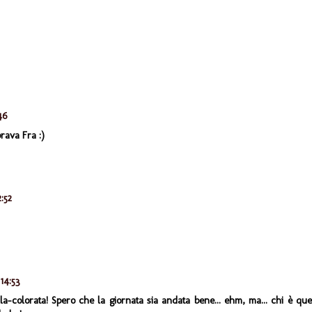
46
rava Fra :)
:52
14:53
colorata! Spero che la giornata sia andata bene... ehm, ma... chi è que