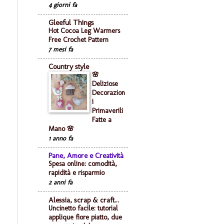
4 giorni fa
Gleeful Things
Hot Cocoa Leg Warmers
Free Crochet Pattern
7 mesi fa
Country style
🌸
Deliziose
Decorazion
i
Primaverili
Fatte a
Mano 🌸
1 anno fa
Pane, Amore e Creatività
Spesa online: comodità,
rapidità e risparmio
2 anni fa
Alessia, scrap & craft...
Uncinetto facile: tutorial
applique fiore piatto, due