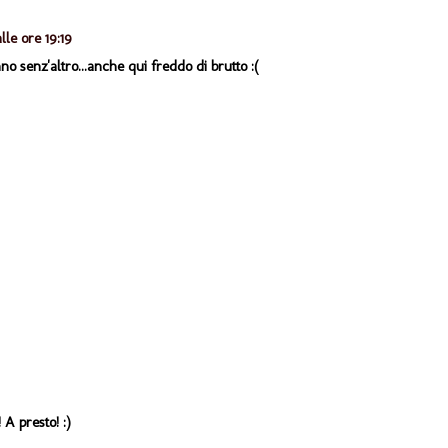
lle ore 19:19
nno senz'altro...anche qui freddo di brutto :(
 A presto! :)