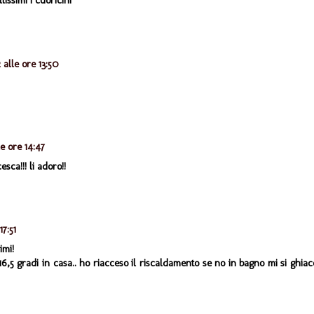
issimi i cuoricini
 alle ore 13:50
le ore 14:47
sca!!! li adoro!!
17:51
imi!
5 gradi in casa.. ho riacceso il riscaldamento se no in bagno mi si ghiac