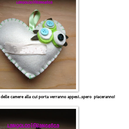
delle camere alla cui porta verranno appesi...spero piaceranno!