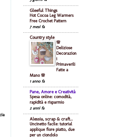
Gleeful Things
Hot Cocoa Leg Warmers
Free Crochet Pattern
7 mesi fa
Country style
🌸
Deliziose
Decorazion
i
Primaverili
Fatte a
Mano 🌸
1 anno fa
Pane, Amore e Creatività
Spesa online: comodità,
rapidità e risparmio
2 anni fa
cia
Alessia, scrap & craft...
Uncinetto facile: tutorial
applique fiore piatto, due
per un ciondolo