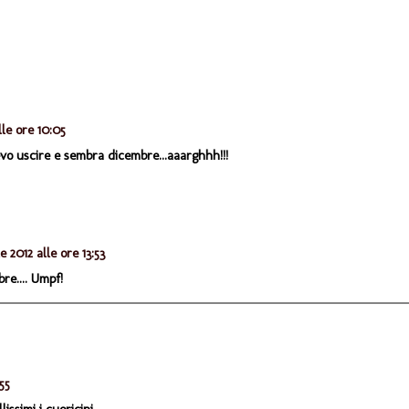
lle ore 10:05
evo uscire e sembra dicembre...aaarghhh!!!
e 2012 alle ore 13:53
re.... Umpf!
:55