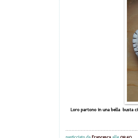
Loro partono in una bella busta cic
pasticciato da
Francesca
alle
09:40