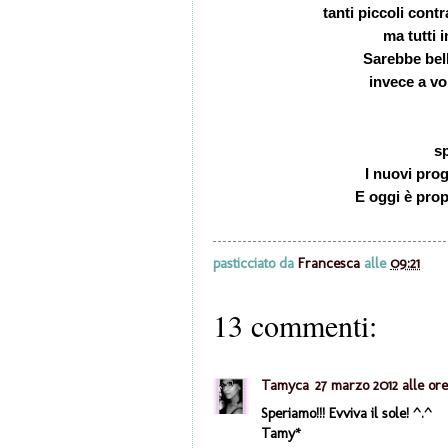
tanti piccoli con
ma tutti 
Sarebbe bel
invece a vo
s
I nuovi prog
E oggi è prop
pasticciato da
Francesca
alle
09:21
13 commenti:
Tamyca
27 marzo 2012 alle ore
Speriamo!!! Evviva il sole! ^.^
Tamy*