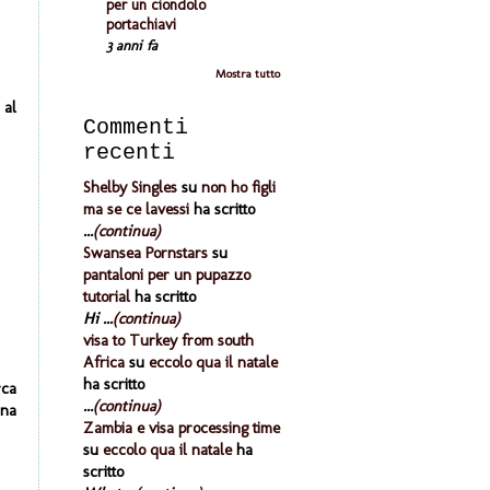
per un ciondolo
portachiavi
3 anni fa
Mostra tutto
 al
Commenti
recenti
Shelby Singles
su
non ho figli
ma se ce lavessi
ha scritto
...
(continua)
Swansea Pornstars
su
pantaloni per un pupazzo
tutorial
ha scritto
Hi ...
(continua)
visa to Turkey from south
Africa
su
eccolo qua il natale
ha scritto
rca
...
(continua)
ina
Zambia e visa processing time
su
eccolo qua il natale
ha
scritto