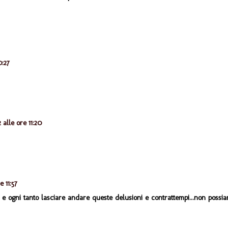
0:27
 alle ore 11:20
 11:57
ti e ogni tanto lasciare andare queste delusioni e contrattempi...non possi