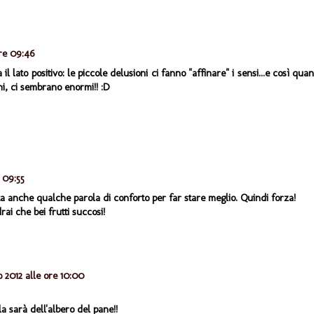
ore 09:46
il lato positivo: le piccole delusioni ci fanno "affinare" i sensi...e così qua
ni, ci sembrano enormi!! :D
 09:55
a anche qualche parola di conforto per far stare meglio. Quindi forza!
i che bei frutti succosi!
 2012 alle ore 10:00
a sarà dell'albero del pane!!