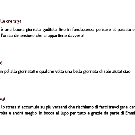
lle ore 12:34
è una buona giornata goditela fino in fondo,senza pensare al passato e
 è l'unica dimensione che ci appartiene davvero!
46
un po' alla giornata!! e qualche volta una bella giornata di sole aiuta! ciao
:31
o stress si accumula su più versanti che rischiamo di farci travolgere..ce
volta e andrà meglio. In bocca al lupo per tutto e grazie da parte di Emm