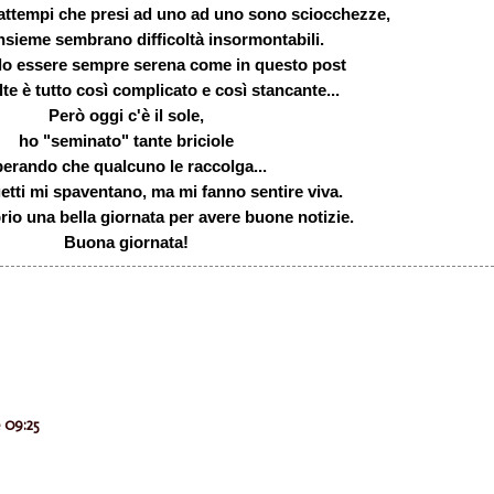
trattempi che presi ad uno ad uno sono sciocchezze,
insieme sembrano difficoltà insormontabili.
lo essere sempre serena come
in questo post
lte è tutto così complicato e così stancante...
Però oggi c'è il sole,
ho "seminato" tante briciole
perando che qualcuno le raccolga...
etti mi spaventano, ma mi fanno sentire viva.
rio una bella giornata per avere buone notizie.
Buona giornata!
 09:25