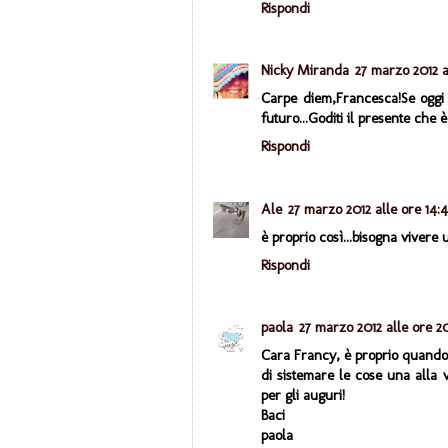
Rispondi
Nicky Miranda
27 marzo 2012 a
Carpe diem,Francesca!Se oggi 
futuro...Goditi il presente che
Rispondi
Ale
27 marzo 2012 alle ore 14:
è proprio così...bisogna vivere 
Rispondi
paola
27 marzo 2012 alle ore 20
Cara Francy, è proprio quando l
di sistemare le cose una alla 
per gli auguri!
Baci
paola