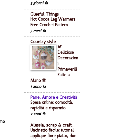
5 giorni fa
Gleeful Things
Hot Cocoa Leg Warmers
Free Crochet Pattern
7 mesi fa
Country style
🌸
Deliziose
Decorazion
i
Primaverili
Fatte a
Mano 🌸
1 anno fa
Pane, Amore e Creatività
Spesa online: comodità,
rapidità e risparmio
2 anni fa
amo
Alessia, scrap & craft...
Uncinetto facile: tutorial
applique fiore piatto, due