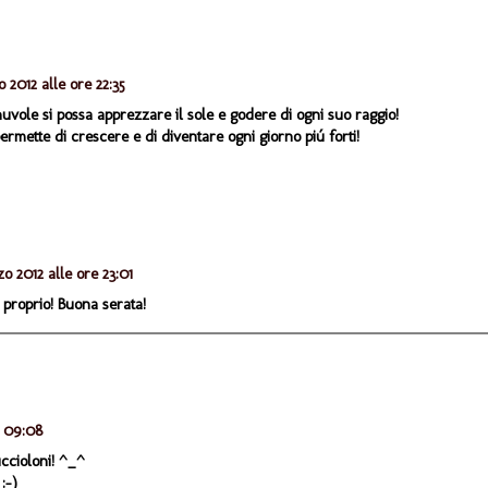
 2012 alle ore 22:35
uvole si possa apprezzare il sole e godere di ogni suo raggio!
ermette di crescere e di diventare ogni giorno piú forti!
o 2012 alle ore 23:01
 proprio! Buona serata!
e 09:08
cuccioloni! ^_^
:-)