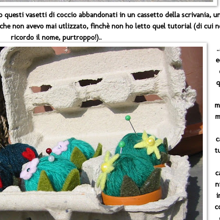
questi vasetti di coccio abbandonati in un cassetto della scrivania, u
che non avevo mai utlizzato, finchè non ho letto quel tutorial (di cui 
ricordo il nome, purtroppo!)..
.
e
q
m
m
c
tu
c
n
i
c