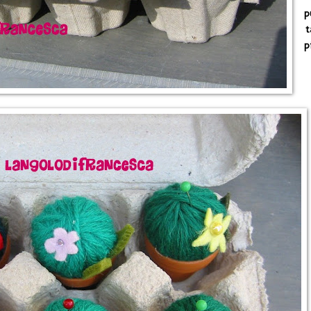
p
t
pi