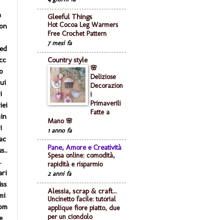
n
Gleeful Things
Hot Cocoa Leg Warmers
non
Free Crochet Pattern
7 mesi fa
.ed
cc
Country style
🌸
o
Deliziose
ui
Decorazion
i
i
Primaverili
iei
Fatte a
in
Mano 🌸
i
1 anno fa
ac
Pane, Amore e Creatività
s..
Spesa online: comodità,
.
rapidità e risparmio
ari
2 anni fa
iss
Alessia, scrap & craft...
mi
Uncinetto facile: tutorial
om
applique fiore piatto, due
per un ciondolo
e