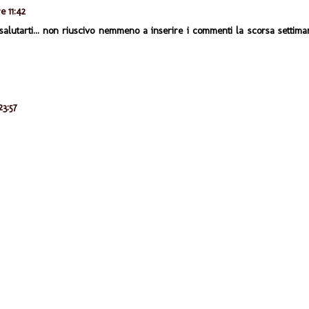
e 11:42
salutarti... non riuscivo nemmeno a inserire i commenti la scorsa settima
23:57