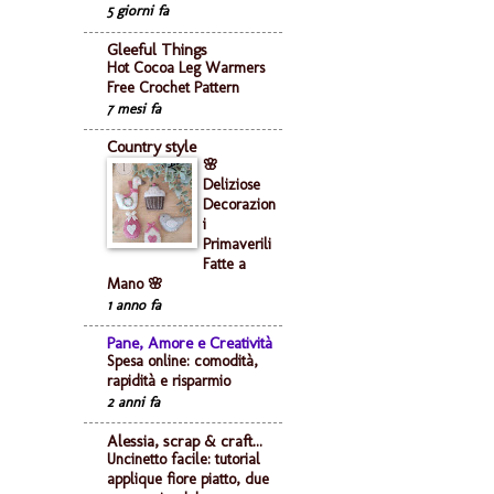
5 giorni fa
Gleeful Things
Hot Cocoa Leg Warmers
Free Crochet Pattern
7 mesi fa
Country style
🌸
Deliziose
Decorazion
i
Primaverili
Fatte a
Mano 🌸
1 anno fa
Pane, Amore e Creatività
Spesa online: comodità,
rapidità e risparmio
2 anni fa
Alessia, scrap & craft...
Uncinetto facile: tutorial
applique fiore piatto, due