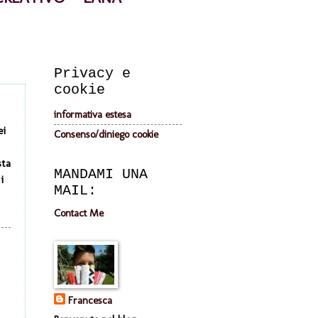
Privacy e
cookie
informativa estesa
ei
Consenso/diniego cookie
sta
MANDAMI UNA
i
MAIL:
Contact Me
Francesca