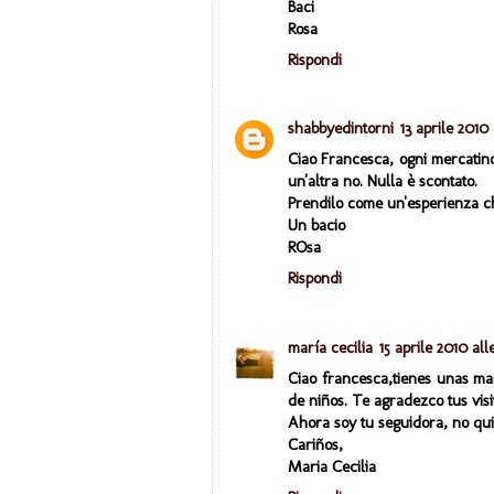
Baci
Rosa
Rispondi
shabbyedintorni
13 aprile 2010 
Ciao Francesca, ogni mercatino
un'altra no. Nulla è scontato.
Prendilo come un'esperienza c
Un bacio
ROsa
Rispondi
maría cecilia
15 aprile 2010 all
Ciao francesca,tienes unas ma
de niños. Te agradezco tus visi
Ahora soy tu seguidora, no quie
Cariños,
Maria Cecilia