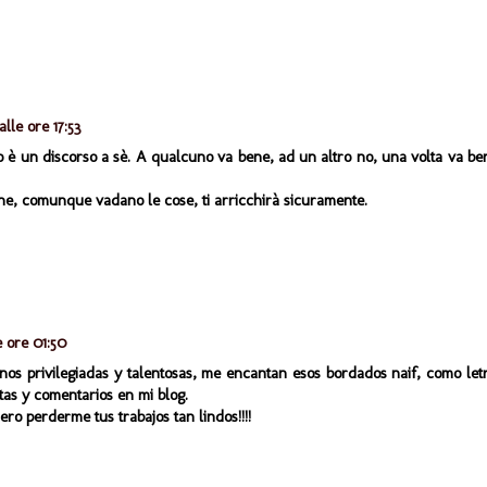
alle ore 17:53
 è un discorso a sè. A qualcuno va bene, ad un altro no, una volta va be
he, comunque vadano le cose, ti arricchirà sicuramente.
e ore 01:50
nos privilegiadas y talentosas, me encantan esos bordados naif, como let
tas y comentarios en mi blog.
ro perderme tus trabajos tan lindos!!!!