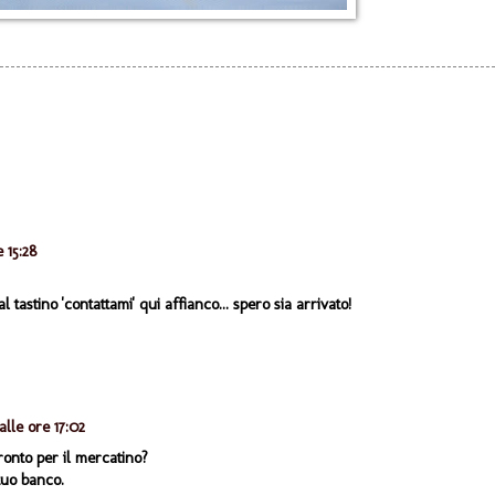
 15:28
astino 'contattami' qui affianco... spero sia arrivato!
alle ore 17:02
ronto per il mercatino?
tuo banco.