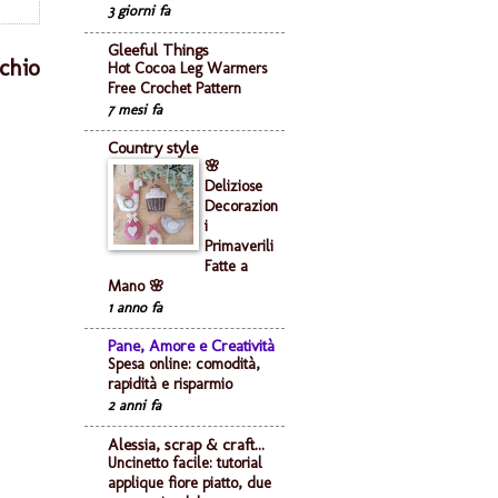
3 giorni fa
Gleeful Things
chio
Hot Cocoa Leg Warmers
Free Crochet Pattern
7 mesi fa
Country style
🌸
Deliziose
Decorazion
i
Primaverili
Fatte a
Mano 🌸
1 anno fa
Pane, Amore e Creatività
Spesa online: comodità,
rapidità e risparmio
2 anni fa
Alessia, scrap & craft...
Uncinetto facile: tutorial
applique fiore piatto, due